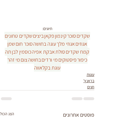
תיוגים:
שקדים
סוכר
קינמון
פקאן
ביצים
שקדים טחונים
אגוזים
אגוזי מלך
עוגה בחושה
סוכר חום
שמן
קמח שקדים
סולת
אבקת אפיה
כוסמין לבן
תה
כיפור
פיסטוקים
מי ורדים
בחושה
צום
מי זהר
עוגת בקלאווה
עוגות
בראנץ'
חגים
הצג הכול
פוסטים אחרונים