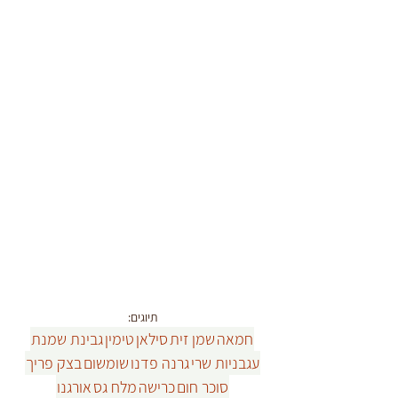
תיוגים:
חמאה
שמן זית
סילאן
טימין
גבינת שמנת
עגבניות שרי
גרנה פדנו
שומשום
בצק פריך
סוכר חום
כרישה
מלח גס
אורגנו