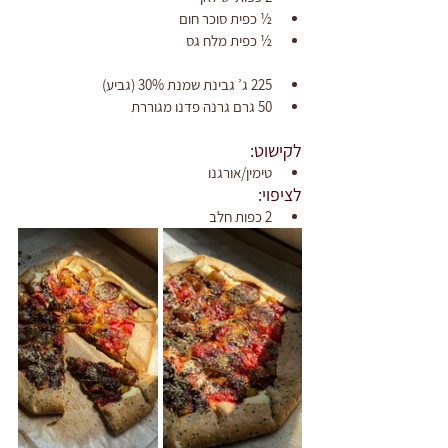
½ כפית סוכר חום
½ כפית מלח גס
225 ג’ גבינת שמנת 30% (גביע)
50 גרם גרנה פדנו מגוררת
לקישוט:
טימין/אורגנו
לציפוי:
2 כפות חלב