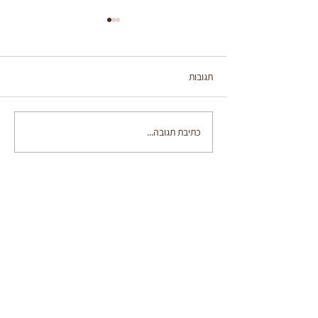
תגובות
קונפי עגבניות וקרעי מוצרלה
כתיבת תגובה...