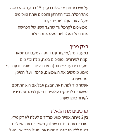
על אש בינונית מבשלים בערך 15 דק עד שהכרישה 
מתקרמלת בצד התחתון והופכים אותה ומוסיפים 
מעליה את העגבניות שדקרנו
וממשיכים לקרמל עד שהצד השני של הכרישה 
מתקרמל והעגבניות מעט מתקרמלות
בצק פריך:
במעבד מזון/מיקסר עם וו גיטרה מעבדים חמאה 
וקמח לפירורים. מוסיפים ביצה, מלח וכף מים 
ומערבבים עד לאיחוד (במידת הצורך מוסיפים עוד כף 
מים). מוסיפים את השומשום, פרמז’ן ועלי הטימין 
ומטמיעים. 
אפשר מיד לפתוח את הבצק אבל אם הוא התחמם
 משטחים לדיסקית עוטפים בניילון נצמד ומעבירים 
לקירור כחצי שעה.
מרכיבים את הגאלט:
בין 2 ניירות אפייה מעט מרדדים לעלה לא דק מידי, 
ומורחים את גבינת השמנת, משאירים את השוליים 
נקיים ללא הגבינה, מניחים את עיגולי הכרישה, מעל 