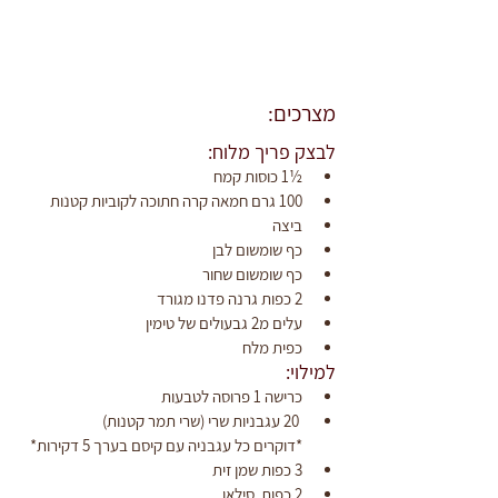
מצרכים:
לבצק פריך מלוח:
½1 כוסות קמח
100 גרם חמאה קרה חתוכה לקוביות קטנות
ביצה
כף שומשום לבן
כף שומשום שחור
2 כפות גרנה פדנו מגורד
עלים מ2 גבעולים של טימין
כפית מלח
למילוי:
כרישה 1 פרוסה לטבעות
 20 עגבניות שרי (שרי תמר קטנות)
*דוקרים כל עגבניה עם קיסם בערך 5 דקירות*
3 כפות שמן זית
2 כפות  סילאן