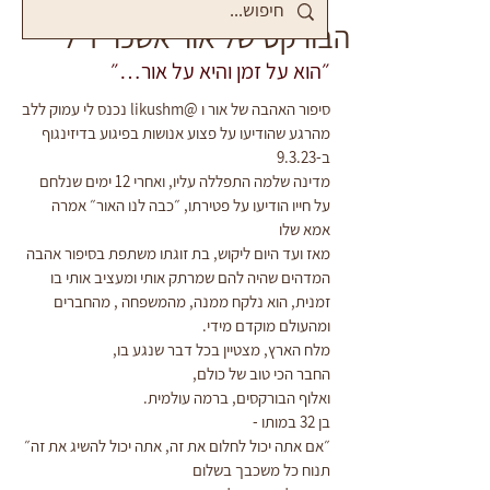
הבורקס של אור אשכר ז"ל
״הוא על זמן והיא על אור…״
סיפור האהבה של אור ו @likushm נכנס לי עמוק ללב
מהרגע שהודיעו על פצוע אנושות בפיגוע בדיזינגוף 
ב-9.3.23
מדינה שלמה התפללה עליו, ואחרי 12 ימים שנלחם 
על חייו הודיעו על פטירתו, ״כבה לנו האור״ אמרה 
אמא שלו
מאז ועד היום ליקוש, בת זוגתו משתפת בסיפור אהבה 
המדהים שהיה להם שמרתק אותי ומעציב אותי בו 
זמנית, הוא נלקח ממנה, מהמשפחה , מהחברים 
ומהעולם מוקדם מידי.
מלח הארץ, מצטיין בכל דבר שנגע בו,
החבר הכי טוב של כולם,
ואלוף הבורקסים, ברמה עולמית.
בן 32 במותו -
״אם אתה יכול לחלום את זה, אתה יכול להשיג את זה״ 
תנוח כל משכבך בשלום 