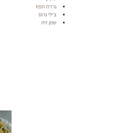
גרדת תפוז 
צ׳ילי גרוס 
שמן זית