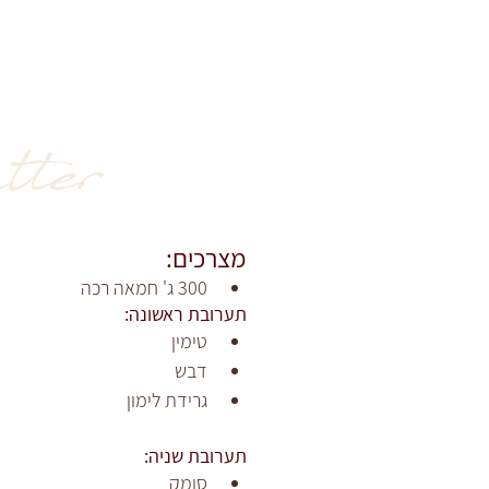
ter
מצרכים:
300 ג' חמאה רכה
תערובת ראשונה:
טימין 
דבש 
גרידת לימון
תערובת שניה:
סומק 