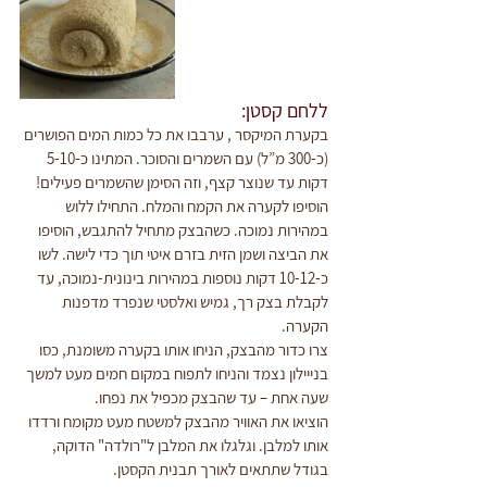
ללחם קסטן:
בקערת המיקסר , ערבבו את כל כמות המים הפושרים 
(כ-300 מ”ל) עם השמרים והסוכר. המתינו כ-5-10 
דקות עד שנוצר קצף, וזה הסימן שהשמרים פעילים!
הוסיפו לקערה את הקמח והמלח. התחילו ללוש 
במהירות נמוכה. כשהבצק מתחיל להתגבש, הוסיפו 
את הביצה ושמן הזית בזרם איטי תוך כדי לישה. לשו 
כ-10-12 דקות נוספות במהירות בינונית-נמוכה, עד 
לקבלת בצק רך, גמיש ואלסטי שנפרד מדפנות 
הקערה.
צרו כדור מהבצק, הניחו אותו בקערה משומנת, כסו 
בנייילון נצמד והניחו לתפוח במקום חמים מעט למשך 
שעה אחת – עד שהבצק מכפיל את נפחו.
הוציאו את האוויר מהבצק למשטח מעט מקומח ורדדו 
אותו למלבן. וגלגלו את המלבן ל"רולדה" הדוקה, 
בגודל שתתאים לאורך תבנית הקסטן.