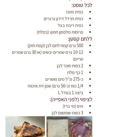
לכל טוסט:
כפית מיונז
כפית חרדל דיז׳ון גרגרים
כפית ריבת בצל
פרוסות מלפפון חמוץ (במלח)
ללחם קסטן:
500 גרם קמח לחם לבן (קמח חזק)
10-12 גרם שמרים יבשים (או 30 גרם שמרים 
טריים)
2 כפות סוכר לבן
1 כף מלח
כ-275 מ”ל מים פושרים
1/4 כוס (כ-50 גרם) שמן זית איכותי
ביצה 1 בגודל L
לציפוי (לפני האפייה):
מים (מי ברז)
3 כפות שומשום לבן