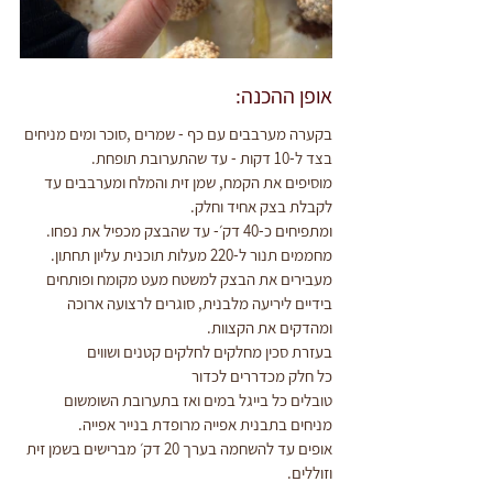
אופן ההכנה:
בקערה מערבבים עם כף - שמרים ,סוכר ומים מניחים 
בצד ל-10 דקות - עד שהתערובת תופחת.
מוסיפים את הקמח, שמן זית והמלח ומערבבים עד 
לקבלת בצק אחיד וחלק.
ומתפיחים כ-40 דק׳- עד שהבצק מכפיל את נפחו.
מחממים תנור ל-220 מעלות תוכנית עליון תחתון.
מעבירים את הבצק למשטח מעט מקומח ופותחים 
בידיים ליריעה מלבנית, סוגרים לרצועה ארוכה 
ומהדקים את הקצוות.
בעזרת סכין מחלקים לחלקים קטנים ושווים
כל חלק מכדררים לכדור
טובלים כל בייגל במים ואז בתערובת השומשום
מניחים בתבנית אפייה מרופדת בנייר אפייה.
אופים עד להשחמה בערך 20 דק׳ מברישים בשמן זית 
וזוללים.