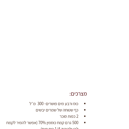
מצרכים: 
כוס ורבע מים פושרים- 300  מ״ל
כף שטוחה של שמרים יבשים
2 כפות סוכר
500 גרם קמח כוסמין 70% (אפשר להמיר לקמח 
לבן ולהוריד 1/4 כוס מים)