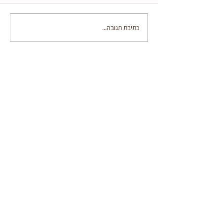
בייגלה ירושלמי בטריק
כתיבת תגובה...