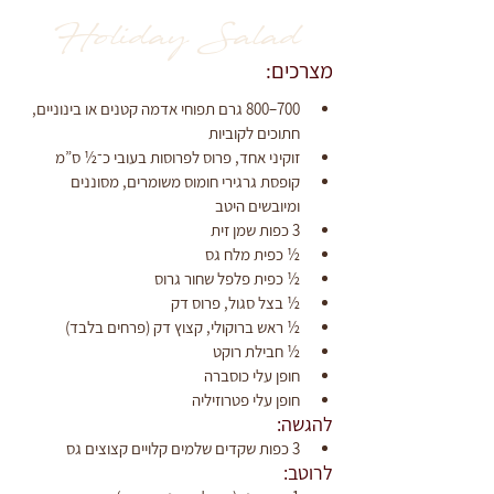
Holiday Salad
מצרכים:
700–800 גרם תפוחי אדמה קטנים או בינוניים, 
חתוכים לקוביות
זוקיני אחד, פרוס לפרוסות בעובי כ־½ ס”מ
קופסת גרגירי חומוס משומרים, מסוננים 
ומיובשים היטב
3 כפות שמן זית
½ כפית מלח גס
½ כפית פלפל שחור גרוס
½ בצל סגול, פרוס דק
½ ראש ברוקולי, קצוץ דק (פרחים בלבד)
½ חבילת רוקט
חופן עלי כוסברה
חופן עלי פטרוזיליה
להגשה:
3 כפות שקדים שלמים קלויים קצוצים גס
לרוטב: