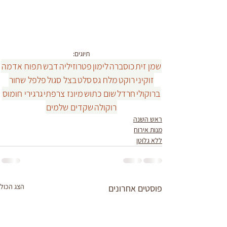
תיוגים:
שמן זית
כוסברה
לימון
פטרוזיליה
דבש
תפוח אדמה
זוקיני
רוקט
מלח גס
סלט
בצל סגול
פלפל שחור
ברוקולי
חרדל
שום כתוש
מיונז צרפתי
גרגירי חומוס
רוקולה
שקדים שלמים
ראש השנה
מנות אירוח
ללא גלוטן
הצג הכול
פוסטים אחרונים