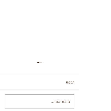
תגובות
סלט כרוב חם
כתיבת תגובה...