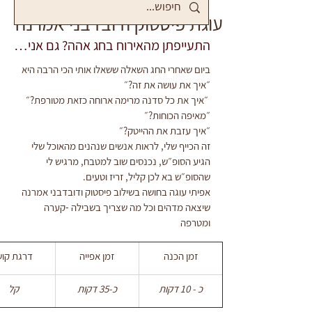
עוגת פיסטוק ודובדבני אמרנה
התעייפתן מהאירוח בחג אהה? גם אני…
ביום שאחרי החג השאלה ששאלו אותי הכי הרבה היא
״איך את עושה את זה?״
 ״איך את כל סדנה מרימה ארוחה כזאת מטורפת?״
״מאיפה הכוחות?״
״איך עזבת את ההייטק?״ 
זה הכייף שלי, לראות אנשים שנהנים מהאוכל שלי 
הגיע הסופ״ש, נכנסים שוב למטבח, מרגיש לי 
שהסופ״ש בא לכן קליל, זריז וטעים.
אפיתי עוגה בחושה בשילוב פיסטוק ודובדבני אמרנה 
שיצאה מדהים וכל מה שצריך בשבילה -קערה 
ומטרפה
זמן הכנה
זמן אפייה
דרגת קוש
כ - 10 דקות
כ-35 דקות
קל