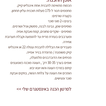
הכמות מתאימה לתבנית אחת אינגליש קייק.
מחממים תנור ל-175 מעלות תוכנית עליון תחתון.
בקערה טורפים:
ביצים ו-2 סוגי סוכר
מוסיפים שמן, גבינה לבנה, פסטוק ווניל וטורפים.
מוסיפים - שקדים טחונים, קמח ואבקת אפיה 
ומערבבים בעזרת מרית עד להטמעה וקבלת תערובת 
אחידה.
מעבירים את הבלילה לתבנית עגולה 22 או אינגליש 
קייק משומנת / מרופדת בנייר אפייה.
מניחים את הדובדבנים מלמעלה,
אופים בערך 30-35 דק׳ , העוגה מוכנה כשנועצים 
קיסם במרכז העוגה והוא יוצא יבש.
הופכים את העוגה על צלחת הגשה, בוזקים אבקת 
סוכר ומגישים.
לסרטון הכנה באינסטגרם שלי >>