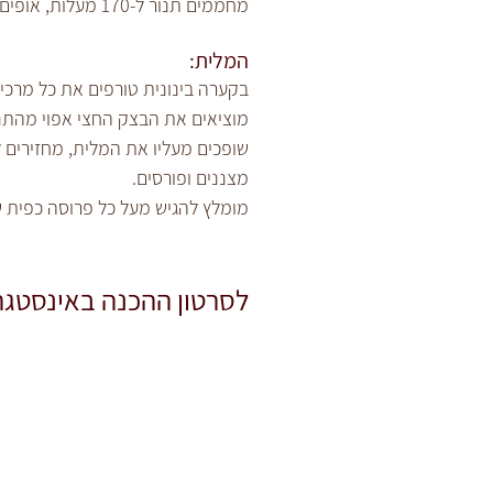
מחממים תנור ל-170 מעלות, אופים כרבע שעה.
המלית:
בקערה בינונית טורפים את כל מרכיב
מוציאים את הבצק החצי אפוי מהתנו
שופכים מעליו את המלית, מחזירים לאפיה של עוד 15-20 דק׳ עד שהפאי מתיי
מצננים ופורסים.
מומלץ להגיש מעל כל פרוסה כפית 
לסרטון ההכנה באינסטגר