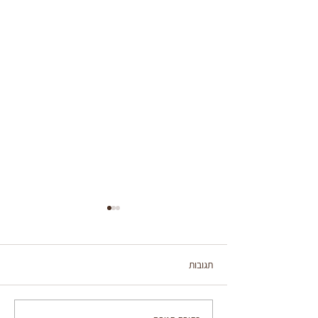
תגובות
בצלים ממולאים צמחוניים