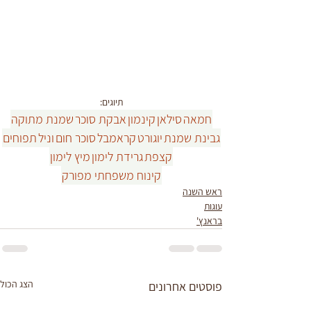
תיוגים:
חמאה
סילאן
קינמון
אבקת סוכר
שמנת מתוקה
גבינת שמנת
יוגורט
קראמבל
סוכר חום
וניל
תפוחים
קצפת
גרידת לימון
מיץ לימון
קינוח משפחתי מפורק
ראש השנה
עוגות
בראנץ'
הצג הכול
פוסטים אחרונים