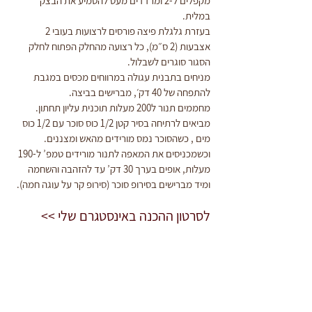
מקפלים ל-2 ומרדדים מעט להטמיע את הבצק 
במלית.‬
‫בעזרת גלגלת פיצה פורסים לרצועות בעובי 2 
אצבעות (2 ס״מ), כל רצועה מהחלק הפתוח לחלק 
הסגור סוגרים לשבלול.‬
‫מניחים בתבנית עגולה במרווחים מכסים במגבת 
להתפחה של 40 דק׳, מברישים בביצה.‬
‫מחממים תנור ל200 מעלות תוכנית עליון תחתון.
מביאים לרתיחה בסיר קטן 1/2 כוס סוכר עם 1/2 כוס 
מים , כשהסוכר נמס מורידים מהאש ומצננים.‬‬
‫וכשמכניסים את המאפה לתנור מורידים טמפ’ ל-190 
מעלות, אופים בערך 30 דק’ עד להזהבה והשחמה 
ומיד מברישים בסירופ סוכר (סירופ קר על עוגה חמה).
לסרטון ההכנה באינסטגרם שלי >>