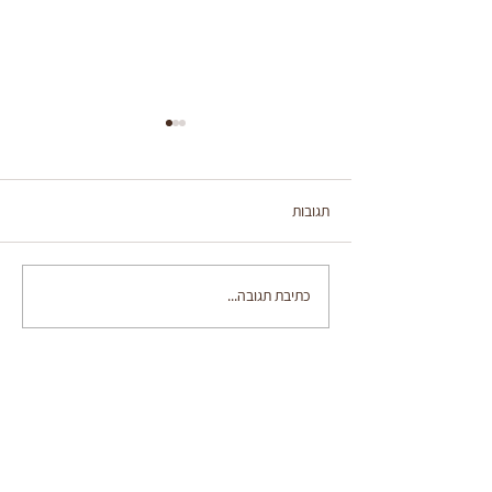
תגובות
כתיבת תגובה...
מאפה פילו פירות יער ושוקולד
לבן