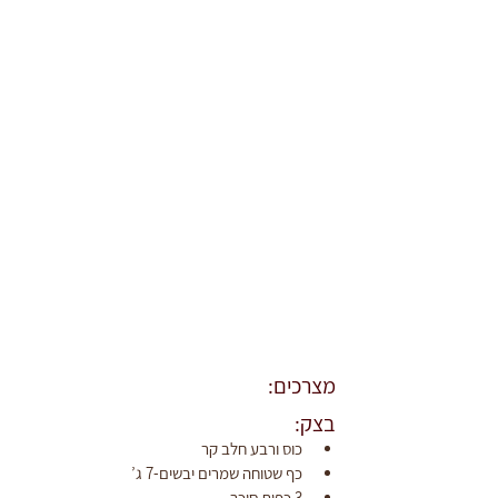
מצרכים:
‫בצק:
‫כוס ורבע חלב קר‬
‫כף שטוחה שמרים יבשים-7 ג’‬
‫3 כפות סוכר‬