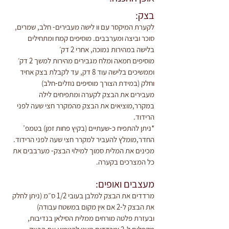
‫בצק:
‫לקערת המיקסר עם וו לישה מעבירים- חלב, שמרים, 
סוכר וביצה ומערבבים. מוסיפים קמח ומתחילים 
בלישה במהירות נמוכה, אחרי 2 דק׳‬
‫מוסיפים חמאה ומלח מגבירים מהירות למשך 2 דק׳ 
וממשיכים בלישה עוד 8 דק, עד לקבלת בצק אחיד 
וחלק (במידת הצורך מוסיפים נוזלים-חלב)‬
‫מעבירים את הבצק לקערה ומתפיחים לילה 
במקרר,מוציאים את הבצק מהמקרר חצי שעה לפני 
הרידוד.‬
‫*ניתן להתפיח כ-שעתיים (בקיץ פחות זמן) בטמפ’ 
החדר,מומלץ להעביר למקרר חצי שעה לפני הרידוד.‬
‫מכינים את המלית סמוך למילוי הבצק- מערבבים את 
כל המצרכים בקערה.‬
‫מעצבים ואופים:
‫מרדדים את הבצק למלבן בעובי 1/2 ס״מ (ניתן לחלק 
את הבצק ל-2 אם אין מקום במשטח עבודה)‬
‫ובעזרת פלטה מורחים ממלית הסילאן בנדיבות, 