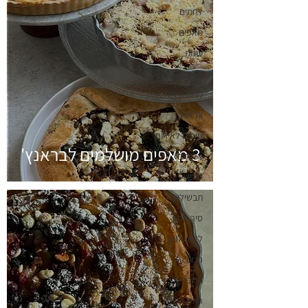
לחמים
מאפים
עוגות
עוגיות
מנות אירוח
בראנץ'
טיפים לאירוח
3 מאפים מושלמים לבראנץ'
מלוחים
סופש
תבשילים
סיר אחד
ללא גלוטן
חגים
חנוכה
ראש השנה