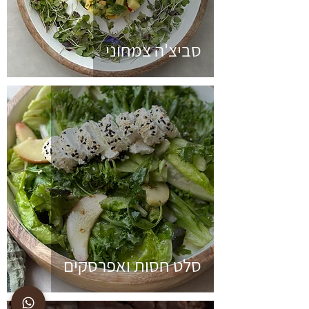
סביצ'ה צמחוני
סלט חסות ואפרסקים