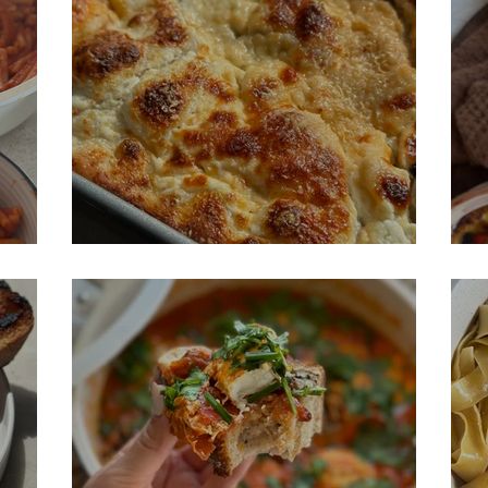
פיצה פוקאצ'ה ללא לישה
פ