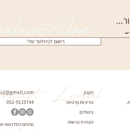
bscribe
...
🍳
רישום לניוזלטר שלי
ntact
Legal
תקנון
is2@gmail.com
.
מדיניות פרטיות
052-9119744
ביטולים
הצהרת נגישות
מתחם הסדנאות של א