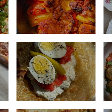
סיר פרגיות וירקות
ס
 קשר
מלוואח דפי אורז
פ