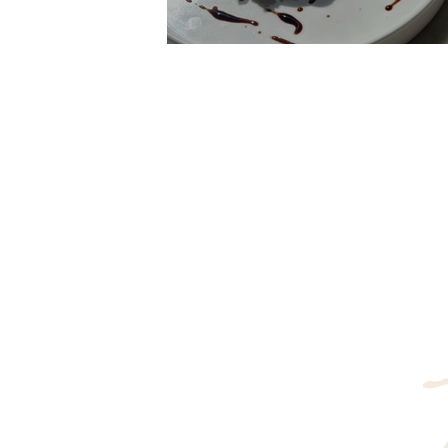
לט בוראטה