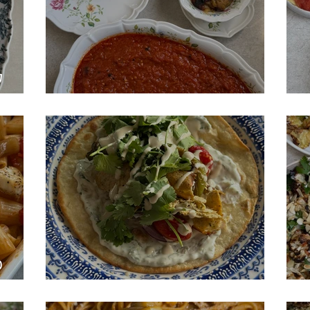
ק
סלטים של שישי
ו
פ
שווארמה דג
ו