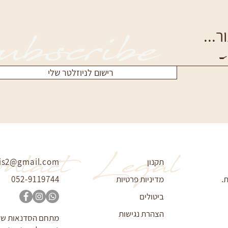
bscribe
...
🍳
רישום לניוזלטר שלי
ntact
Legal
תקנון
is2@gmail.com
.
מדיניות פרטיות
052-9119744
ביטולים
הצהרת נגישות
מתחם הסדנאות של א