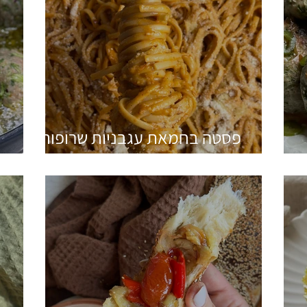
פסטה בחמאת עגבניות שרופות,
שום קונפי ונגיעת חריף
ק