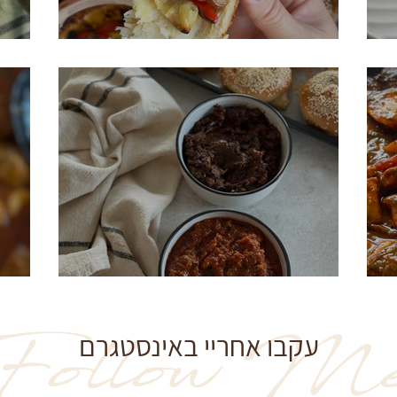
מטבל עגבניות חריף
צ
סלטים של שישי של אמא שלי
ק
Follow M
עקבו אחריי באינסטגרם