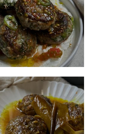
קבב דג יווני