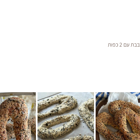
קערת מים בטמפ׳ החדר מעורבבת עם 2 כפות 