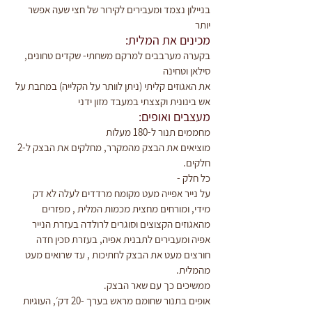
בניילון נצמד ומעבירים לקירור של חצי שעה אפשר 
יותר
מכינים את המלית:
בקערה מערבבים למרקם משחתי- שקדים טחונים, 
סילאן וטחינה
את האגוזים קליתי (ניתן לוותר על הקלייה) במחבת על 
אש בינונית וקצצתי במעבד מזון ידני
מעצבים ואופים:
מחממים תנור ל-180 מעלות
מוציאים את הבצק מהמקרר, מחלקים את הבצק ל-2 
חלקים.
כל חלק -
על נייר אפייה מעט מקומח מרדדים לעלה לא דק 
מידי, ומורחים מחצית מכמות המלית , מפזרים 
מהאגוזים הקצוצים וסוגרים לרולדה בעזרת הנייר 
אפיה ומעבירים לתבנית אפיה, בעזרת סכין חדה 
חורצים מעט את הבצק לחתיכות , עד שרואים מעט 
מהמלית.
ממשיכים כך עם שאר הבצק.
אופים בתנור שחומם מראש בערך -20 דק׳, העוגיות 