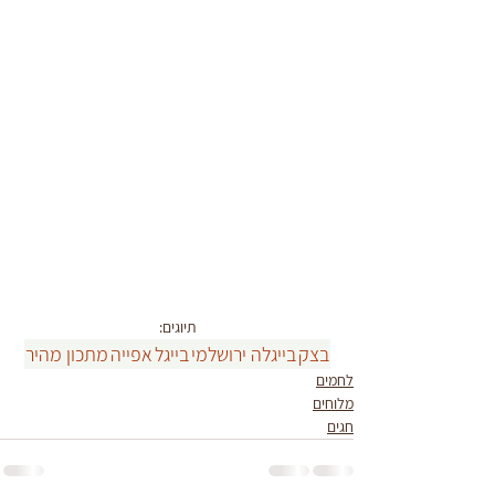
תיוגים:
בצק
בייגלה ירושלמי
בייגל
אפייה
מתכון מהיר
לחמים
מלוחים
חגים