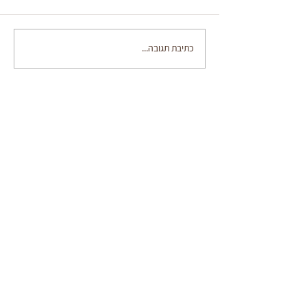
בייגלה ירושלמי בטריק
כתיבת תגובה...