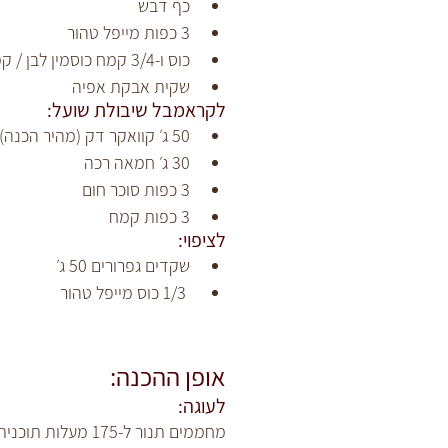
כף דבש
3 כפות מייפל טהור
כוס ו-3/4 קמח כוסמין לבן / קמח חיטה לבן
שקית אבקת אפיה
לקראמבל שיבולת שועל:
50 ג׳ קוואקר דק (מהיר הכנה)
30 ג׳ חמאה רכה
3 כפות סוכר חום
3 כפות קמח
לציפוי:
שקדים גפרורים 50 ג׳
 1/3 כוס מייפל טהור
אופן ההכנה:
לעוגה:
מחממים תנור ל-175 מעלות תוכנית עליון תחתון.