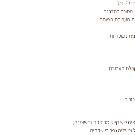
בקערת המיקסר מקציפים ביצים, אחרי 2 דק׳- 
 הסוכר בהדרגה.
ק׳ עד לקבלת תערובת תפוחה 
ת נמוכה ותוך 
בלת תערובת 
ורית
ינגליש קייק מרופדת ומשומנת,
מעליה גפרורי שקדים.