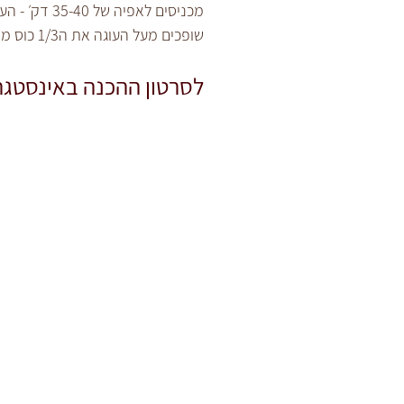
מכניסים לאפיה של 35-40 דק׳ - העוגה מוכנה כשנועצים קיסם והוא יוצא עם פירורים לחים.
שופכים מעל העוגה את ה1/3 כוס מייפל, מצננים מעט ומגישים.
לסרטון ההכנה באינסטגר