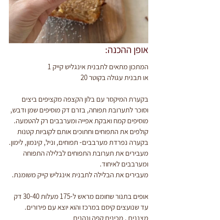
אופן ההכנה:
המתכון מתאים לתבנית אינגליש קייק 1
או תבנית עגולה בקוטר 20 
בקערת המיקסר עם בלון הקצפה מקציפים ביצים 
וסוכר לתערובת תפוחה, בזרם דק מוסיפים שמן ודבש,
מוסיפים קמח ואבקת אפייה ומערבבים רק להטמעה.
קולפים את התפוחים וחתוכים אותם לקוביות קטנות
בקערה נפרדת מערבבים- תפוחים, וניל, קינמון, לימון.
מעבירים את תערובת התפוחים לבלילה התפוחה 
ומערבבים לאיחוד.
מעבירים את הבלילה לתבנית אינגליש קייק משומנת.
אופים בתנור שחומם מראש ל-175 מעלות 30-40 דק 
עד שנועצים קיסם במרכז והוא יוצא עם פירורים.
מצננים , מכינים קפה ונהנים 