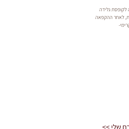
 לקופסת גלידה 
בבים ומקפיאים 24 שעות, לאחר ההקפאה 
רימי-
ם שלי >>