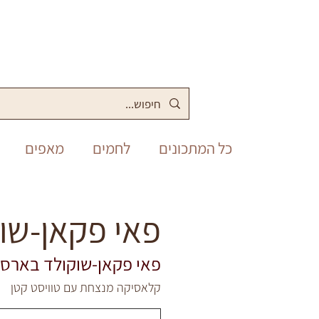
כל המתכונים
לחמים
מאפים
מלוחים
סופש
תבשילים
פאי פקאן-שו
פאי פקאן-שוקולד בארס (Pecan-Chocolate Bars
פסח
יום העצמאות
שבועות
קלאסיקה מנצחת עם טוויסט קטן