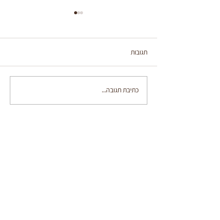
תגובות
פסטה ברוטב חמאת עגבניות
כתיבת תגובה...