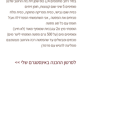
בסיר רחב מחממים 1/4 כוס שמן זית (זה הרוטב שלנו) 
מוסיפים 5 שיני שום קצוצות, חופן זיתים
כפית שום גבישי, כפית פפריקה מתוקה, כפית מלח
מניחים את הפסטה , אני השתמשתי הפפרדלה אבל 
תופס עם כל סוג פסטה
הוספתי מיץ מ2 עגבניות שמוסיף מאוד (לא חייב)
ומוסיפים מים (על 500 גרם פסטה הוספתי ליטר מים)
מכסים ומבשלים עד שהפסטה רכה והרוטב מצטמצם
ממליצה להגיש עם פרמז׳ן
לסרטון ההכנה באינסטגרם שלי >>