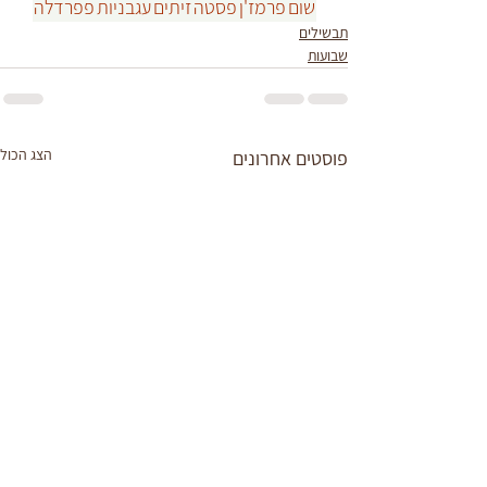
שום
פרמז'ן
פסטה
זיתים
עגבניות
פפרדלה
תבשילים
שבועות
הצג הכול
פוסטים אחרונים