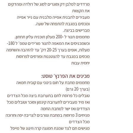
מרדדים למלבן דק וסוגרים לסוג של רולדה ומהדקים 
את הקצוות
מעבירים לתבנית אפייה מלבנית עם נייר אפייה 
ומכסים במגבת להתפחה של שעה.
מברישים בביצה.
מחממים תנור ל -200 מעלון תוכנית עליון תחתון.
וכשמכניסים את המאפה לתנור מורידים טמפ’ ל 180- 
מעלות, אופים בערך 20-25 דק’ עד להזהבה והשחמה
מכסים במגבת עד להצטננות ופורסים לפרוסות 
יחסית עבות
מכינים את הפרנץ׳ טוסט:
מחממים מחבת על חום בינוני עם קובית חמאה 
(בערך 20 גרם)
טובלים כל פרוסת לחם בתערובת ביצה מכל הצדדים 
ואז מיד מעבירים לתערובת קינמון וסוכר וטובלים מכל 
הצדדים ואז ישר למחבת החמה
מניחים 3 פרוסות במחבת וצורבים לצריבה יפה וחרוכה
מכל הצדדים
מגישים חם לצד שמנת חמוצה קרה וזיגוג של מייפל