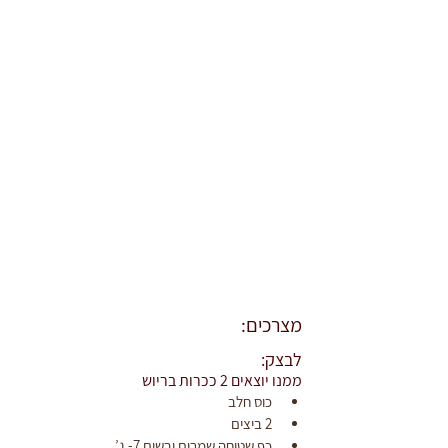
מצרכים:
לבצק:
ממנו יוצאים 2 ככרות בריוש
כוס חלב
2 ביצים
כף שטוחה שמרים יבשים 7- ג’