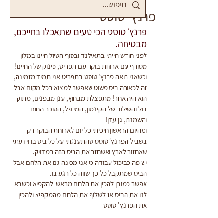
פרנץ' טוסט
פרנץ׳ טוסט הכי טעים שתאכלו בחייכם, 
מבטיחה.
לפני חודש הייתי בתאילנד ובסוף הטיול היינו במלון 
מטורף עם ארוחת בוקר עם תפריט, פינוק של החיים!
וכשאני רואה פרנץ׳ טוסט בתפריט אני תמיד מזמינה,
זה לכאורה ביס פשוט שאפשר למצוא בכל מקום אבל 
הוא היה אחר! מתפצלת מבחוץ, ענן מבפנים, מתוק 
בול והשילוב של הקינמון, המייפל, הסוכר החום 
והשמנת, גן עדן!
ומהיום הראשון חיכיתי כל יום לארוחת הבוקר רק 
בשביל הפרנץ׳ טוסט שהתענגתי על כל ביס בו וידעתי 
שאחזור לארץ ואשחזר את הביס הזה במדויק.
יש פה כביכול עבודה כי אני מכינה גם את הלחם אבל 
הביס שמתקבל כל כך שווה כל רגע בו.
אפשר כמובן להכין את הלחם מראש ולהקפיא וכשבא 
לנו את הביס אז לשלוף את הלחם מהמקפיא ולהכין 
את הפרנץ' טוסט