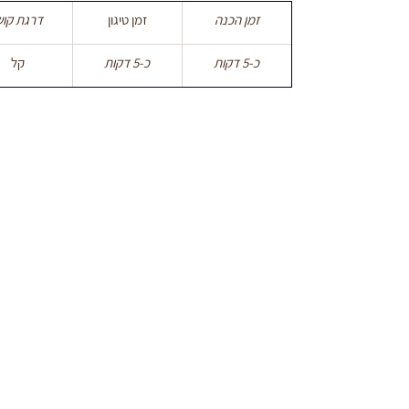
זמן הכנה
זמן טיגון
דרגת קוש
כ-5 דקות
כ-5 דקות
קל