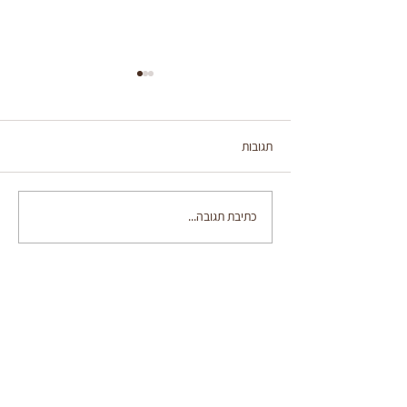
תגובות
2 עוגות גבינה בשיטה מקוצרת
כתיבת תגובה...