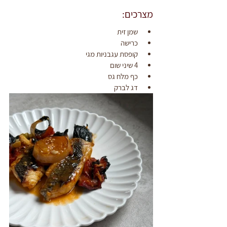
מצרכים:
שמן זית
כרישה
קופסת עגבניות מגי
4 שיני שום
כף מלח גס
דג לברק