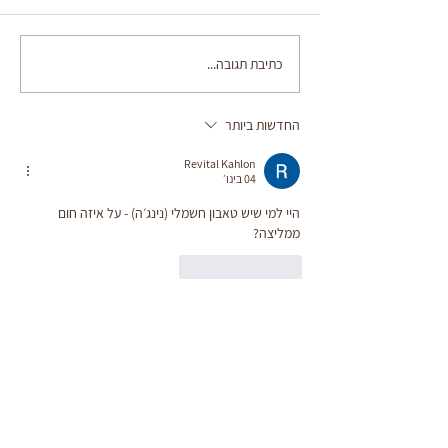
פילה סלמון בהדרים
כתיבת תגובה...
החדשות ביותר
Revital Kahlon
04 בינו׳
היי למי שיש טאבון חשמלי (נינג׳ה) - על איזה חום 
ממליצה? 
לייק
להשיב