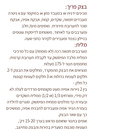
בצק פריך:
מכינים ידנית או במעבד מזון או במיקסר עם וו גיטרה 
מעבדים חמאה, שקדים, קמח, אבקת אפיה, אבקת 
סוכר לתערובת פירורית. מוסיפים מים/ חלב 
ומערבבים עד לאיחוד. משטחים לדיסקית עוטפים 
בניילון נצמד ומעבירים לקירור כחצי שעה.
מלית:
מערבבים חמאה רכה (לא מומסת) עם כל מרכיבי 
המלית מלבד הפיסטוק עד לקבלת תערובת קרמית.
מחממים תנור ל-175 מעלות
מוציאים את הבצק מהמקרר, מחלקים את הבצק ל-2 
חלקים לעוגיות גדולות או 3 חלקים לעוגיות קטנות
כל חלק -
בין 2 ניירות אפייה מעט מקומחים מרדדים לעלה לא 
דק מידי, ומורחים 1/3 (או 1/2) ממלית השקדים 
ובעזרת כף מזלפים ממחית הפיסטוק. סוגרים לרולדה 
בעזרת הנייר אפיה ומעבירים לתבנית אפיה, ממשיכים 
כך עם שאר הבצק.
אופים בתנור שחומם מראש בערך 15-20 דק׳, 
העוגיות מוכנות כשעדיין בהירות והבצק מתייצב.