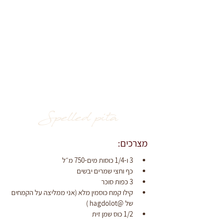
Spelled pita
מצרכים:
3 ו-1/4 כוסות מים-750 מ״ל
כף וחצי שמרים יבשים
3 כפות סוכר
קילו קמח כוסמין מלא (אני ממליצה על הקמחים 
של @hagdolot )
1/2 כוס שמן זית