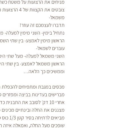
מניחים את הרצועות על משטח כשהס
צובטים את הק
משמאל-
תדברו לעצמכם זה עוזר!
נתחיל בימין- השני מימין למעלה- 
הראשון מימין לאמצע- בין שתי השמא
עוברים לשמאל-
השני משמאל למעלה- מעל שתי הימ
הראשון משמאל לאמצע- בין שתי הימ
וממשיכים כך הלאה…
מכסים במגבת ומתפיחים להכפלת הנ
אחרי 10 דק׳ לסובב את התבנית כדי לקבל אפיה אחידה)
מצננים את החלה ובינתיים מכינים מי
‫מביאים לרתיחה בסיר קטן 1/3 כוס סוכר עם 1/3 כוס מים , כשהסוכר נמס מורידים מהאש ומצננים.‬
‫שופכים מעל החלה, ואמאלה איזה ח‬