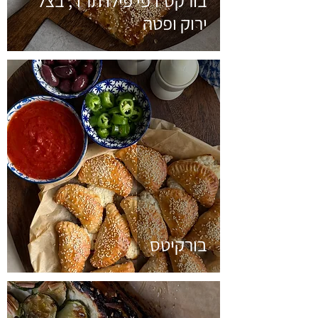
בורקס דפי פילו תרד, בצל
ירוק ופטה
בורקיטס