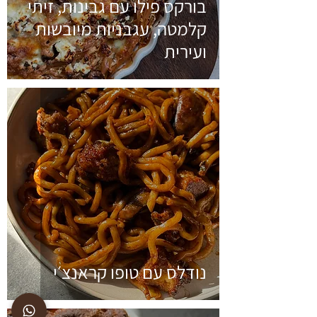
בורקס פילו עם גבינות, זיתי
קלמטה, עגבניות מיובשות
ועירית
נודלס עם טופו קראנצ׳י