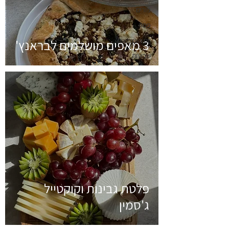
פורים
פסח
יום העצמאות
3 מאפים מושלמים לבראנץ'
שבועות
פלטת גבינות וקוקטייל
ג'סמין