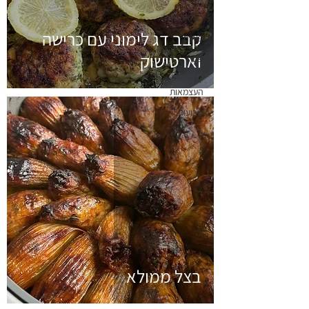
ראש השנה
קבב דג לימוני עם כרישה
פורים
וארטישוק
פסח
יום
העצמאות
שבועות
בצל ממולא