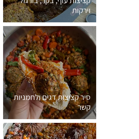
קציצות עוף, בקר, בורגול
וירקות
סיר קציצות דגים ולחמניות
קשר