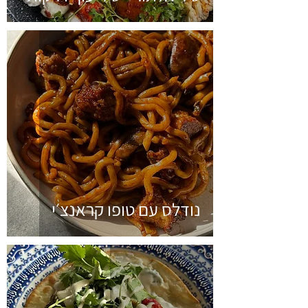
נודלס עם טופו קראנצ׳י