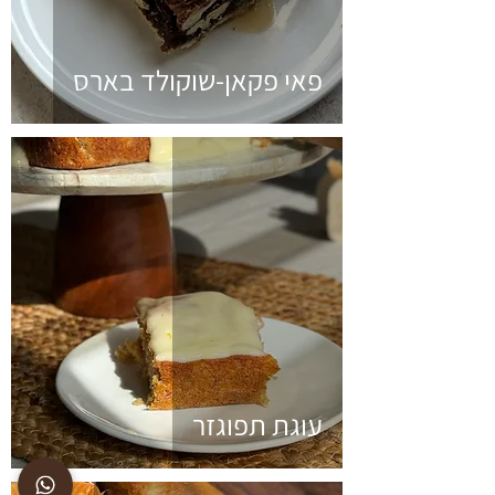
פאי פקאן-שוקולד בארס
עוגת תפוגזר